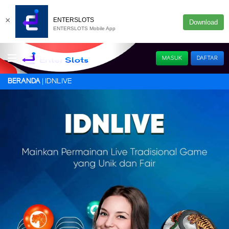
×
ENTERSLOTS
Download
ENTERSLOTS Mobile App
MASUK
DAFTAR
IDNLIVE
BERANDA