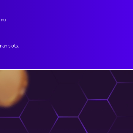
amu
nan slots.