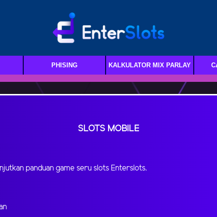
PHISING
KALKULATOR MIX PARLAY
C
SLOTS MOBILE
njutkan panduan game seru slots Enterslots.
man