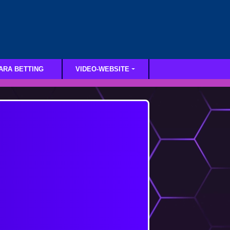
ARA BETTING
VIDEO-WEBSITE